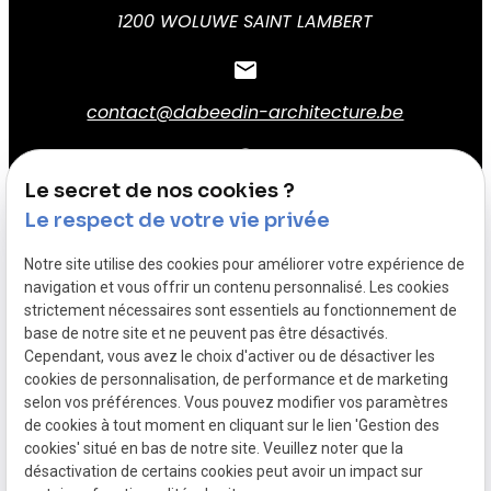
1200 WOLUWE SAINT LAMBERT
email
contact@dabeedin-architecture.be
Le secret de nos cookies ?
Visites uniquement sur rdv
Le respect de votre vie privée
Notre site utilise des cookies pour améliorer votre expérience de
navigation et vous offrir un contenu personnalisé. Les cookies
strictement nécessaires sont essentiels au fonctionnement de
TVA
base de notre site et ne peuvent pas être désactivés.
Intracommunautaire :
Mentions légales
Cependant, vous avez le choix d'activer ou de désactiver les
BE0792875723
cookies de personnalisation, de performance et de marketing
selon vos préférences. Vous pouvez modifier vos paramètres
Politique de
Gestion
de cookies à tout moment en cliquant sur le lien 'Gestion des
confidentialité
des
cookies' situé en bas de notre site. Veuillez noter que la
cookies
désactivation de certains cookies peut avoir un impact sur