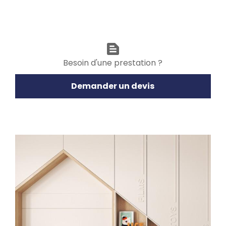
text_snippet
Besoin d'une prestation ?
Demander un devis