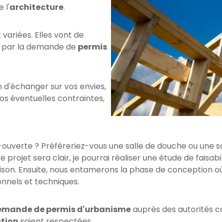
 l'
architecture
.
variées. Elles vont de
ant par la demande de
permis
 d'échanger sur vos envies,
vos éventuelles contraintes,
ouverte ? Préféreriez-vous une salle de douche ou une sal
rojet sera clair, je pourrai réaliser une étude de faisabil
on. Ensuite, nous entamerons la phase de conception où n
nnels et techniques.
emande de permis d'urbanisme
auprès des autorités co
tion
soient respectées.