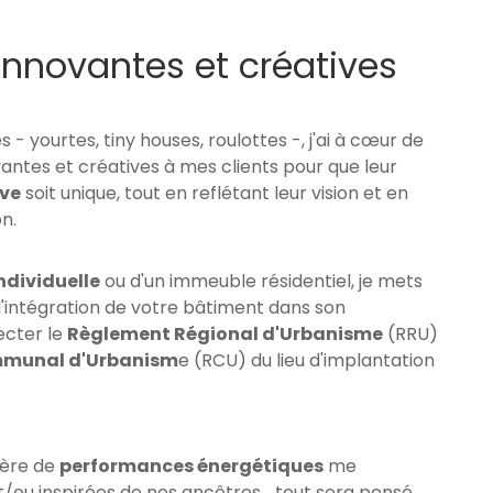
innovantes et créatives
 - yourtes, tiny houses, roulottes -, j'ai à cœur de
antes et créatives à mes clients pour que leur
uve
soit unique, tout en reflétant leur vision et en
n.
ndividuelle
ou d'un immeuble résidentiel, je mets
l'intégration de votre bâtiment dans son
ecter le
Règlement Régional d'Urbanisme
(RRU)
munal d'Urbanism
e (RCU) du lieu d'implantation
ière de
performances énergétiques
me
/ou inspirées de nos ancêtres... tout sera pensé